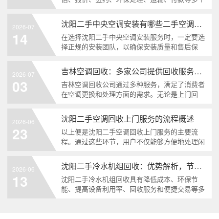
环节的系统过程。选择正规的回收厂家，不仅能
获得相对合理的回收价格，更能确保设备在回收
沈阳二手中央空调安装有哪些二手空调安装服务
2026-07
过程中得到妥善处理...
14
在选择沈阳二手中央空调安装服务时，一定要选
择正规的安装团队，以确保安装质量和售后保
障。同时，在安装过程中，用户也要积极配合安
装团队的工作，共同完成空调系统的安装。...
吉林空调回收：多家公司提供回收服务一览
2026-07
03
吉林空调回收公司通过多种服务，满足了消费者
在空调更换和处理方面的需求。无论是上门回
收、翻新销售，还是配件更换、环保处理，这些
公司都能提供高效的服务，为客户解决后顾之
沈阳二手空调回收上门服务的流程概述
2026-06
忧。...
23
以上便是沈阳二手空调回收上门服务的主要流
程。通过这些环节，用户不仅能够方便地处理闲
置的空调设备，还能为环保贡献一份力量。若您
有二手空调回收的需求，不妨选择正规、回收公
沈阳二手冷水机组回收：优势解析，节能环保新选择
2026-06
司，以确保整个过程的顺利和高效。...
13
沈阳二手冷水机组回收具有降低成本、环保节
能、提高设备利用率、回收服务和便捷交易等多
重优势。在当前环保节能的大背景下，二手冷水
机组回收成为企业节能降耗、实现绿色发展的新
选择。...