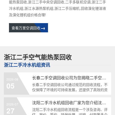
能热泵回收,浙江二手中央空调回收,二手多联机空调,浙江二手
冷水机组,浙江水源热泵机组,浙江二手压缩机,回收溴化锂溶液
及溴化锂机组价格合理!
→
查看万里空调回收
浙江二手空气能热泵回收
浙江二手冷水机组资讯
长春二手空调回收公司为您揭晓二手空调的回收流程
2026-08
05
长春二手空调回收公司通过规范的回收流程，不
仅保障了环境的可持续发展，还提供了高效的资
源利用方式。从咨询、评估、拆卸到维修与再销
售，每一步都充满了细致的考量。...
沈阳二手冷水机组回收厂家为您介绍沈阳二手冷水机回收流程
2026-07
27
沈阳二手冷水机组回收流程是一个涉及咨询、评
估、报价、签约、环保处理、运输、付款等多个