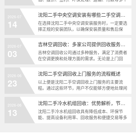
环节的系统过程。选择正规的回收厂家，不仅能
获得相对合理的回收价格，更能确保设备在回收
沈阳二手中央空调安装有哪些二手空调安装服务
2026-07
过程中得到妥善处理...
14
在选择沈阳二手中央空调安装服务时，一定要选
择正规的安装团队，以确保安装质量和售后保
障。同时，在安装过程中，用户也要积极配合安
装团队的工作，共同完成空调系统的安装。...
吉林空调回收：多家公司提供回收服务一览
2026-07
03
吉林空调回收公司通过多种服务，满足了消费者
在空调更换和处理方面的需求。无论是上门回
收、翻新销售，还是配件更换、环保处理，这些
公司都能提供高效的服务，为客户解决后顾之
沈阳二手空调回收上门服务的流程概述
2026-06
忧。...
23
以上便是沈阳二手空调回收上门服务的主要流
程。通过这些环节，用户不仅能够方便地处理闲
置的空调设备，还能为环保贡献一份力量。若您
有二手空调回收的需求，不妨选择正规、回收公
沈阳二手冷水机组回收：优势解析，节能环保新选择
2026-06
司，以确保整个过程的顺利和高效。...
13
沈阳二手冷水机组回收具有降低成本、环保节
能、提高设备利用率、回收服务和便捷交易等多
重优势。在当前环保节能的大背景下，二手冷水
机组回收成为企业节能降耗、实现绿色发展的新
选择。...