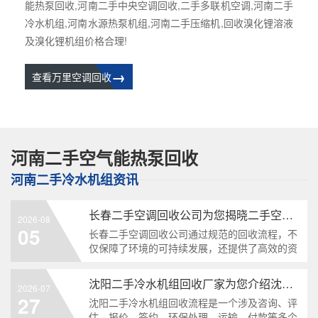
能热泵回收,河南二手中央空调回收,二手多联机空调,河南二手
冷水机组,河南水源热泵机组,河南二手压缩机,回收溴化锂溶液
及溴化锂机组价格合理!
→
查看万里空调回收
河南二手空气能热泵回收
河南二手冷水机组资讯
长春二手空调回收公司为您揭晓二手空调的回收流程
2026-08
05
长春二手空调回收公司通过规范的回收流程，不
仅保障了环境的可持续发展，还提供了高效的资
源利用方式。从咨询、评估、拆卸到维修与再销
售，每一步都充满了细致的考量。...
沈阳二手冷水机组回收厂家为您介绍沈阳二手冷水机回收流程
2026-07
27
沈阳二手冷水机组回收流程是一个涉及咨询、评
估、报价、签约、环保处理、运输、付款等多个